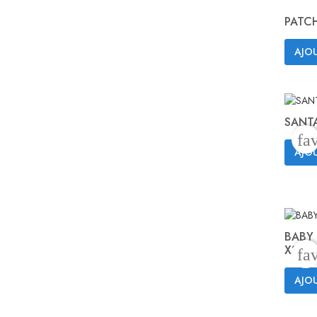
PATCH
AJOU
SANTA
fa
AJOU
BABY 
X3
fa
AJOU