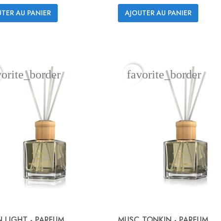
TER AU PANIER
AJOUTER AU PANIER
Aperçu rapide
Aperçu rapide


vorite_border
favorite_border
 LIGHT - PARFUM
MUSC TONKIN - PARFUM...