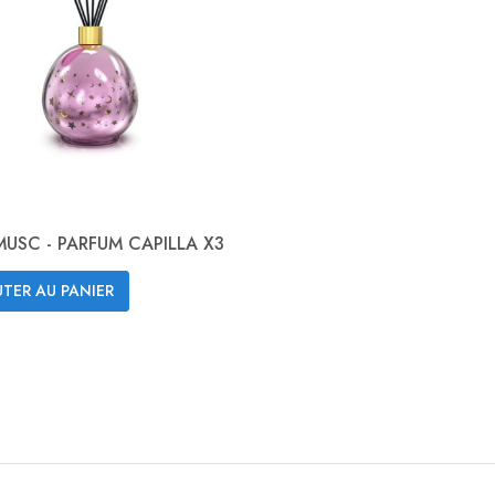
MUSC - PARFUM CAPILLA X3
TER AU PANIER
Aperçu rapide
