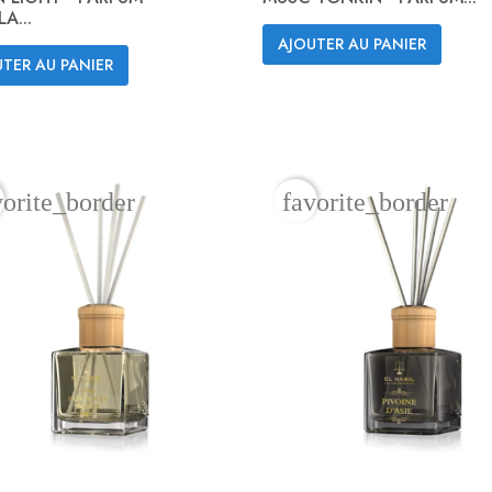
A...
AJOUTER AU PANIER
Aperçu rapide
Aperçu rapide


TER AU PANIER
vorite_border
favorite_border