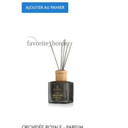
AJOUTER AU PANIER
Aperçu rapide

favorite_border
ORCHIDÉE ROYALE - PARFUM...