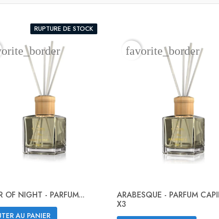
RUPTURE DE STOCK
vorite_border
favorite_border
 OF NIGHT - PARFUM...
ARABESQUE - PARFUM CAP
X3
TER AU PANIER
Aperçu rapide
Aperçu rapide

