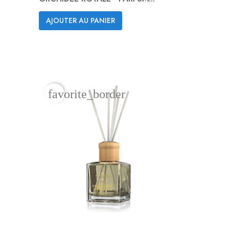
AJOUTER AU PANIER
Aperçu rapide

favorite_border