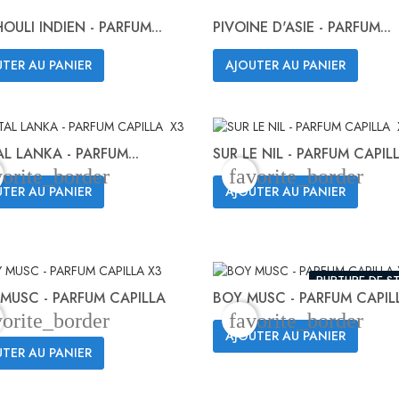
OULI INDIEN - PARFUM...
PIVOINE D'ASIE - PARFUM...
TER AU PANIER
AJOUTER AU PANIER
Aperçu rapide
Aperçu rapide


L LANKA - PARFUM...
SUR LE NIL - PARFUM CAPILL
vorite_border
favorite_border
TER AU PANIER
AJOUTER AU PANIER
Aperçu rapide
Aperçu rapide


RUPTURE DE S
MUSC - PARFUM CAPILLA
BOY MUSC - PARFUM CAPIL
vorite_border
favorite_border
AJOUTER AU PANIER
Aperçu rapide
Aperçu rapide


TER AU PANIER