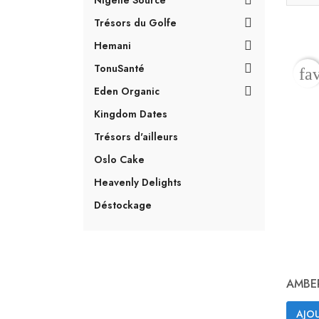
Nigelle Source

Trésors du Golfe

Hemani

TonuSanté

fa
Eden Organic

Kingdom Dates
Trésors d'ailleurs
Oslo Cake
Heavenly Delights
Déstockage
AMBER
AJOU