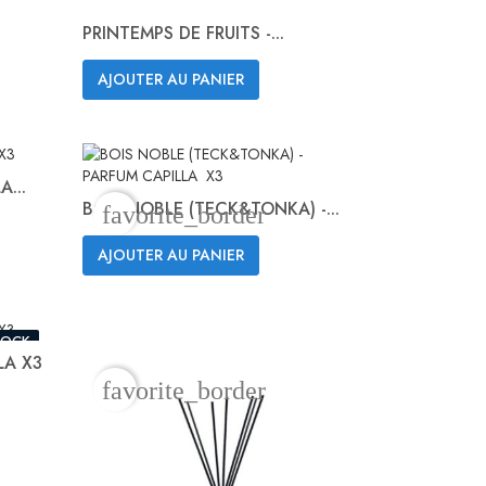
PRINTEMPS DE FRUITS -...
AJOUTER AU PANIER
Aperçu rapide

A...
BOIS NOBLE (TECK&TONKA) -...
favorite_border
AJOUTER AU PANIER
Aperçu rapide

TOCK
LA X3
favorite_border