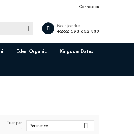
Connexion
Nous joindre:

+262 693 632 333
té
Eden Organic
Kingdom Dates
Trier par

Pertinence
: