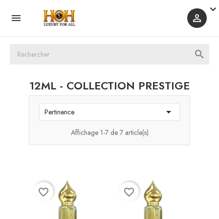



12ML - COLLECTION PRESTIGE

Pertinence
Affichage 1-7 de 7 article(s)
favorite_border
favorite_border