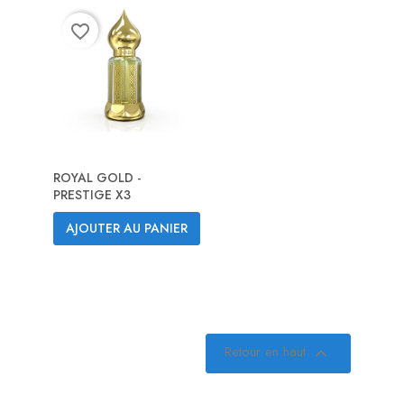
favorite_border
ROYAL GOLD -
PRESTIGE X3
AJOUTER AU PANIER
Retour en haut
