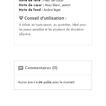
Note de tête :
Fleur de coton
Note de cœur :
Musc blanc, jasmin
Note de fond :
Ambre léger
💡 Conseil d'utilisation :
À utiliser en toute saison, au quotidien. Idéal pour
les peaux sensibles et les amateurs de discrétion
olfactive.
Commentaires (0)
chat
Aucun avis n'a été publié pour le moment.