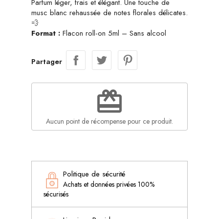
Parfum léger, frais et élégant. Une touche de
musc blanc rehaussée de notes florales délicates.
💨
Format :
Flacon roll-on 5ml – Sans alcool
Partager
redeem
Aucun point de récompense pour ce produit.
Politique de sécurité
Achats et données privées 100%
sécurisés