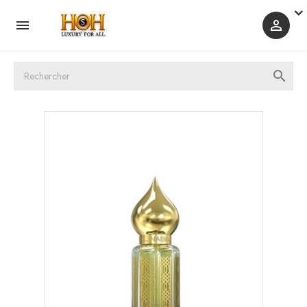


