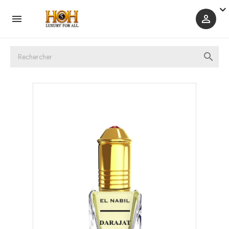


