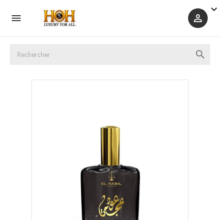


