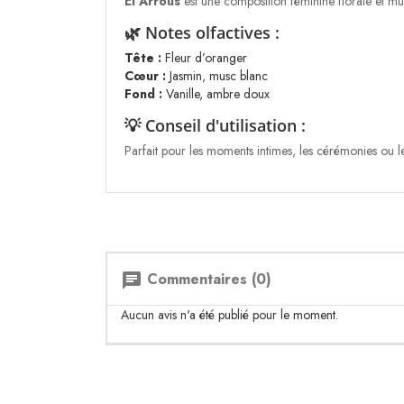
El Arrous
est une composition féminine florale et 
🌿 Notes olfactives :
Tête :
Fleur d’oranger
Cœur :
Jasmin, musc blanc
Fond :
Vanille, ambre doux
💡 Conseil d'utilisation :
Parfait pour les moments intimes, les cérémonies ou l
Commentaires (0)
chat
Aucun avis n'a été publié pour le moment.