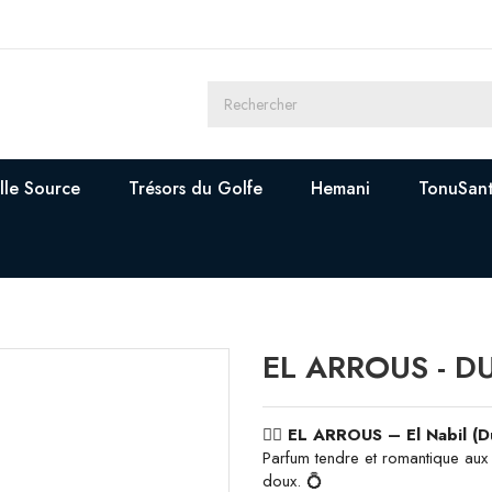
lle Source
Trésors du Golfe
Hemani
TonuSan
EL ARROUS - D
👰‍♀️ EL ARROUS – El Nabil (D
Parfum tendre et romantique aux f
doux. 💍