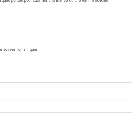
musquée pensée pour sublimer une mariée ou une femme délicate.
es soirées romantiques.