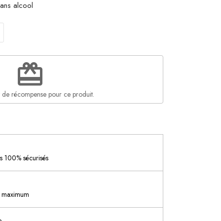
ans alcool
redeem
 de récompense pour ce produit.
es 100% sécurisés
2h maximum
e