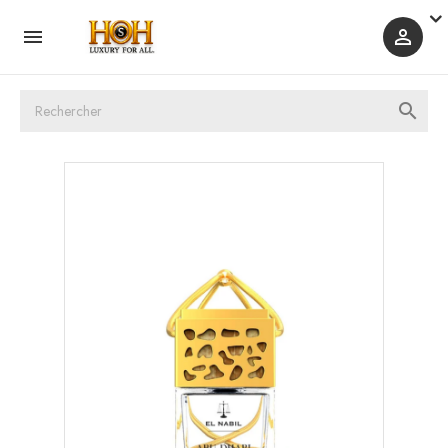


