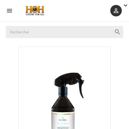


