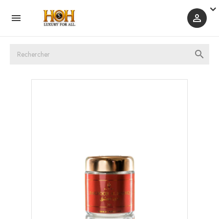


