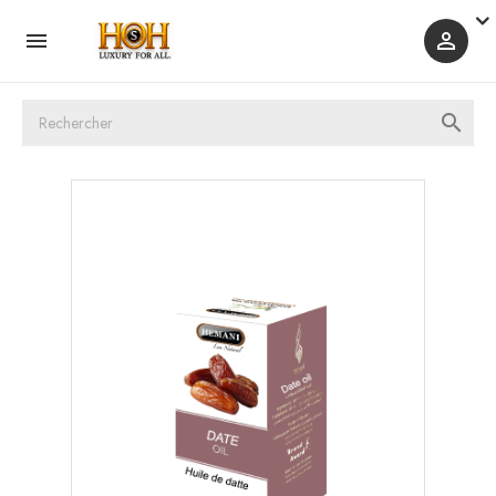


