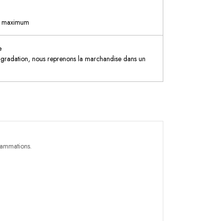
2h maximum
e
égradation, nous reprenons la marchandise dans un
flammations.