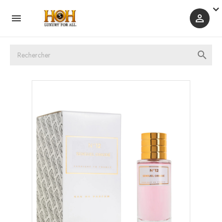


