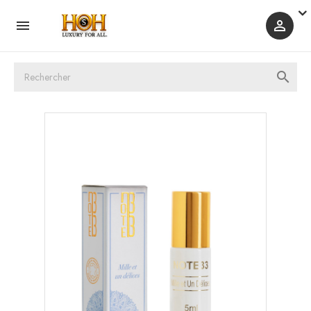


